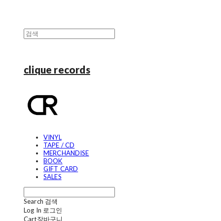
clique records
VINYL
TAPE / CD
MERCHANDISE
BOOK
GIFT CARD
SALES
Search
검색
Log In
로그인
Cart
장바구니