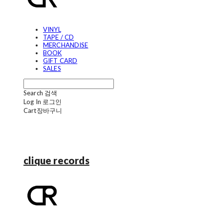
VINYL
TAPE / CD
MERCHANDISE
BOOK
GIFT CARD
SALES
Search
검색
Log In
로그인
Cart
장바구니
clique records