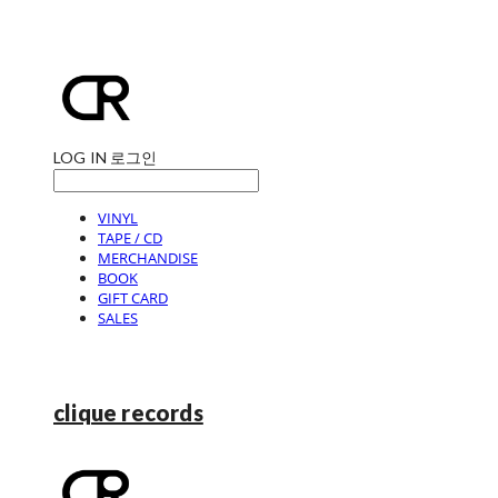
LOG IN
로그인
VINYL
TAPE / CD
MERCHANDISE
BOOK
GIFT CARD
SALES
clique records