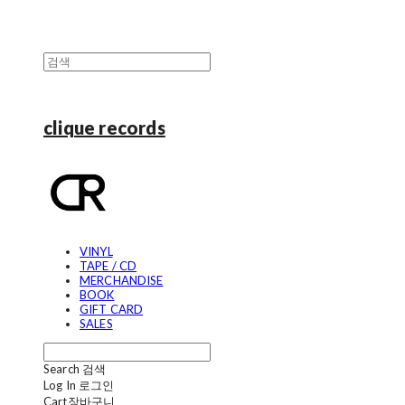
clique records
VINYL
TAPE / CD
MERCHANDISE
BOOK
GIFT CARD
SALES
Search
검색
Log In
로그인
Cart
장바구니