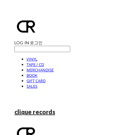
LOG IN
로그인
VINYL
TAPE / CD
MERCHANDISE
BOOK
GIFT CARD
SALES
clique records