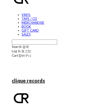
VINYL
TAPE / CD
MERCHANDISE
BOOK
GIFT CARD
SALES
Search
검색
Log In
로그인
Cart
장바구니
clique records