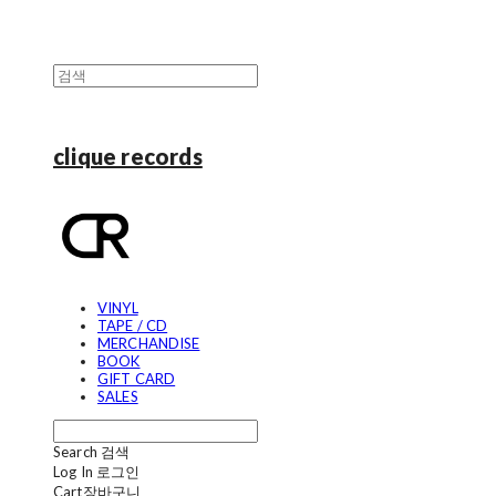
clique records
VINYL
TAPE / CD
MERCHANDISE
BOOK
GIFT CARD
SALES
Search
검색
Log In
로그인
Cart
장바구니