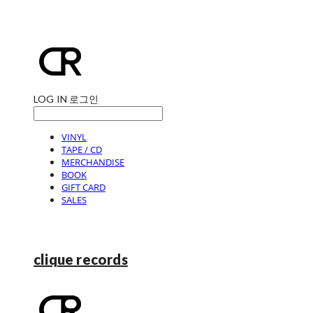
LOG IN
로그인
VINYL
TAPE / CD
MERCHANDISE
BOOK
GIFT CARD
SALES
clique records