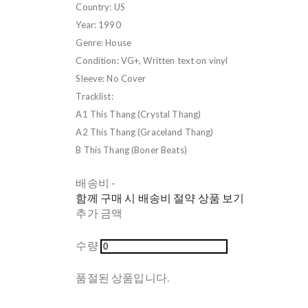
Country: US
Year: 1990
Genre: House
Condition: VG+, Written text on vinyl
Sleeve: No Cover
Tracklist:
A1 This Thang (Crystal Thang)
A2 This Thang (Graceland Thang)
B This Thang (Boner Beats)
배송비
-
함께 구매 시 배송비 절약 상품 보기
추가 금액
수량
품절된 상품입니다.