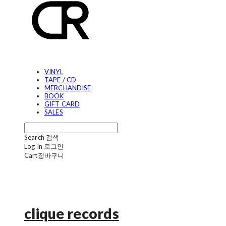
VINYL
TAPE / CD
MERCHANDISE
BOOK
GIFT CARD
SALES
Search
검색
Log In
로그인
Cart
장바구니
clique records