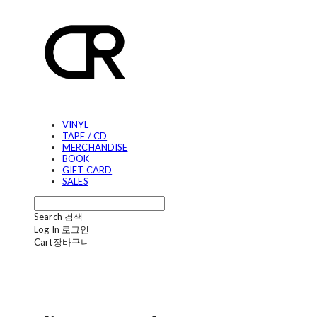
VINYL
TAPE / CD
MERCHANDISE
BOOK
GIFT CARD
SALES
Search
검색
Log In
로그인
Cart
장바구니