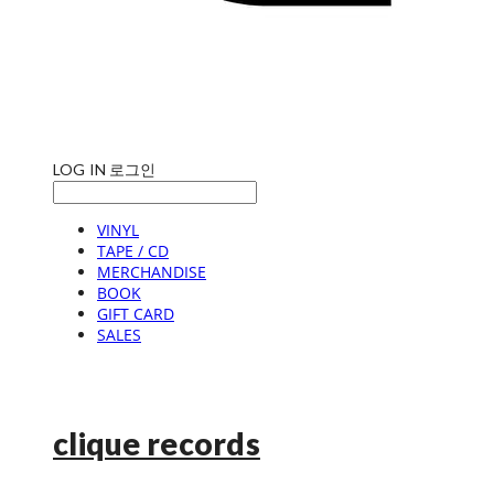
LOG IN
로그인
VINYL
TAPE / CD
MERCHANDISE
BOOK
GIFT CARD
SALES
clique records