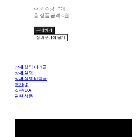
주문 수량
0개
총 상품 금액
0원
구매하기
장바구니에 담기
상세 설명 머리글
상세 설명
상세 설명 바닥글
후기(0)
질문(10)
관련 상품