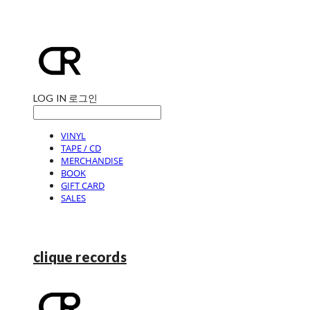
LOG IN
로그인
VINYL
TAPE / CD
MERCHANDISE
BOOK
GIFT CARD
SALES
clique records