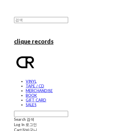
clique records
VINYL
TAPE / CD
MERCHANDISE
BOOK
GIFT CARD
SALES
Search
검색
Log In
로그인
Cart
장바구니