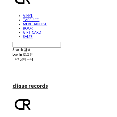
VINYL
TAPE / CD
MERCHANDISE
BOOK
GIFT CARD
SALES
Search
검색
Log In
로그인
Cart
장바구니
clique records