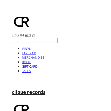
LOG IN
로그인
VINYL
TAPE / CD
MERCHANDISE
BOOK
GIFT CARD
SALES
clique records