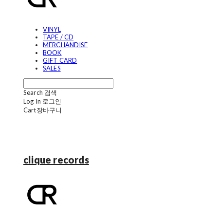
VINYL
TAPE / CD
MERCHANDISE
BOOK
GIFT CARD
SALES
Search
검색
Log In
로그인
Cart
장바구니
clique records