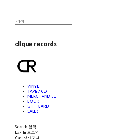
clique records
VINYL
TAPE / CD
MERCHANDISE
BOOK
GIFT CARD
SALES
Search
검색
Log In
로그인
Cart
장바구니