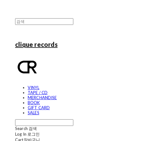
clique records
VINYL
TAPE / CD
MERCHANDISE
BOOK
GIFT CARD
SALES
Search
검색
Log In
로그인
Cart
장바구니