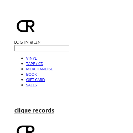
LOG IN
로그인
VINYL
TAPE / CD
MERCHANDISE
BOOK
GIFT CARD
SALES
clique records