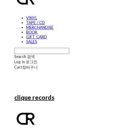
VINYL
TAPE / CD
MERCHANDISE
BOOK
GIFT CARD
SALES
Search
검색
Log In
로그인
Cart
장바구니
clique records