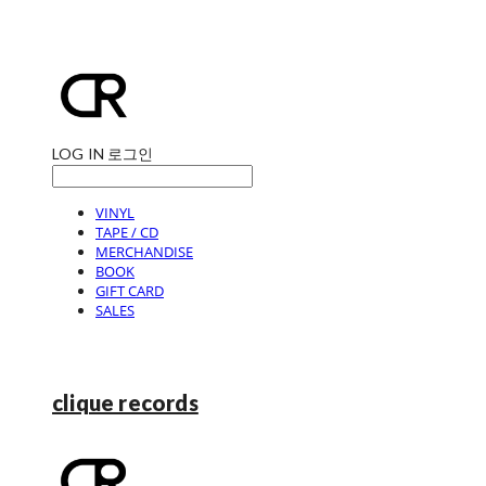
LOG IN
로그인
VINYL
TAPE / CD
MERCHANDISE
BOOK
GIFT CARD
SALES
clique records