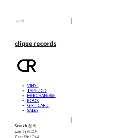
clique records
VINYL
TAPE / CD
MERCHANDISE
BOOK
GIFT CARD
SALES
Search
검색
Log In
로그인
Cart
장바구니