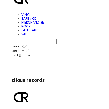
VINYL
TAPE / CD
MERCHANDISE
BOOK
GIFT CARD
SALES
Search
검색
Log In
로그인
Cart
장바구니
clique records