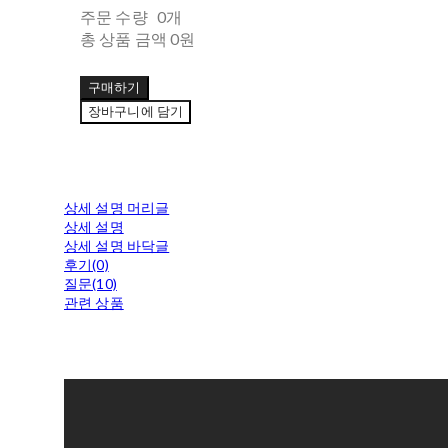
주문 수량
0개
총 상품 금액
0원
구매하기
장바구니에 담기
상세 설명 머리글
상세 설명
상세 설명 바닥글
후기(0)
질문(10)
관련 상품