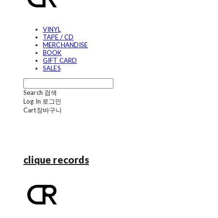
VINYL
TAPE / CD
MERCHANDISE
BOOK
GIFT CARD
SALES
Search
검색
Log In
로그인
Cart
장바구니
clique records