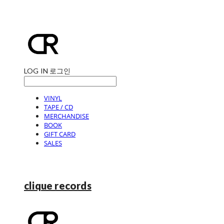
LOG IN
로그인
VINYL
TAPE / CD
MERCHANDISE
BOOK
GIFT CARD
SALES
clique records