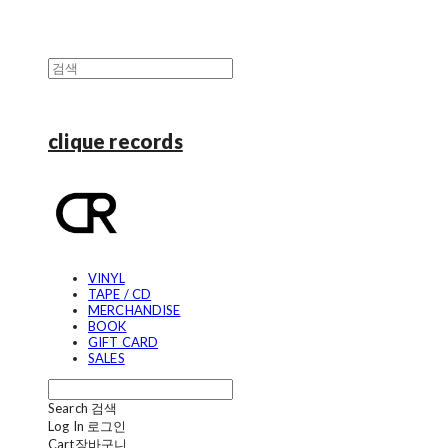
clique records
VINYL
TAPE / CD
MERCHANDISE
BOOK
GIFT CARD
SALES
Search
검색
Log In
로그인
Cart
장바구니