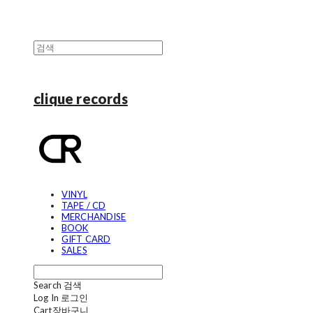
clique records
VINYL
TAPE / CD
MERCHANDISE
BOOK
GIFT CARD
SALES
Search
검색
Log In
로그인
Cart
장바구니