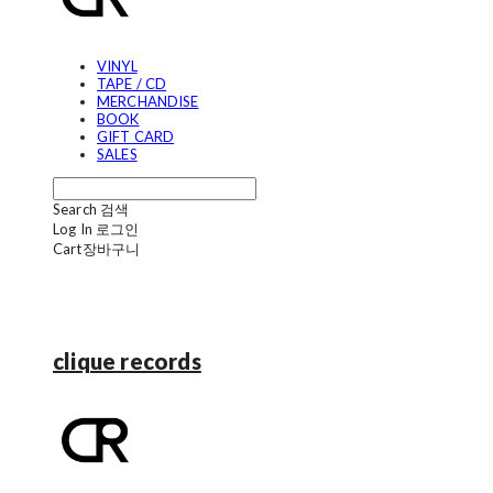
VINYL
TAPE / CD
MERCHANDISE
BOOK
GIFT CARD
SALES
Search
검색
Log In
로그인
Cart
장바구니
clique records