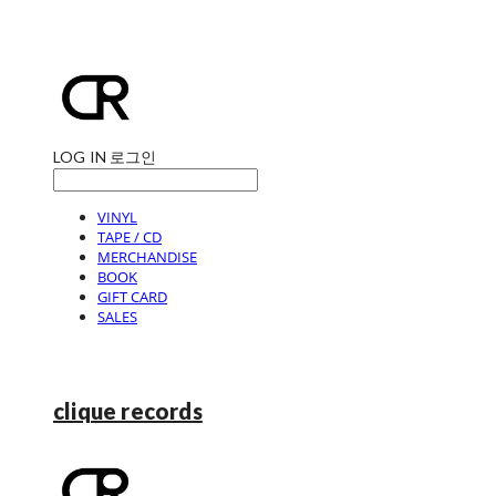
LOG IN
로그인
VINYL
TAPE / CD
MERCHANDISE
BOOK
GIFT CARD
SALES
clique records