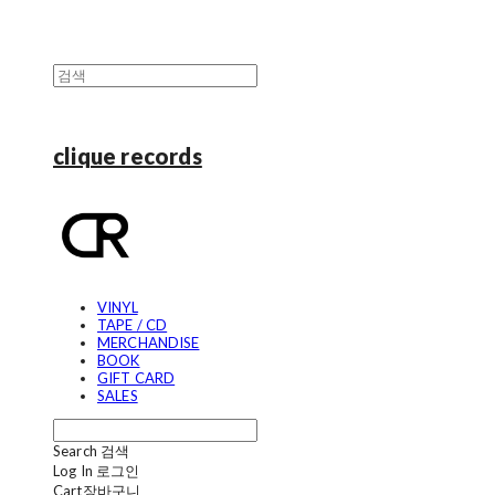
clique records
VINYL
TAPE / CD
MERCHANDISE
BOOK
GIFT CARD
SALES
Search
검색
Log In
로그인
Cart
장바구니