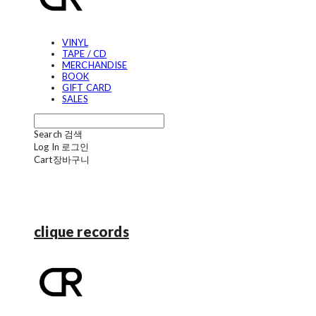
VINYL
TAPE / CD
MERCHANDISE
BOOK
GIFT CARD
SALES
Search
검색
Log In
로그인
Cart
장바구니
clique records