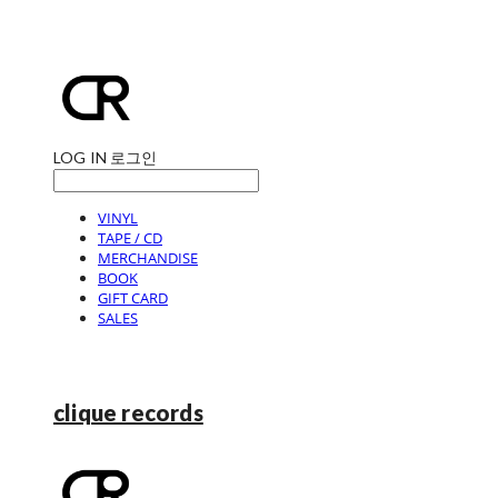
LOG IN
로그인
VINYL
TAPE / CD
MERCHANDISE
BOOK
GIFT CARD
SALES
clique records