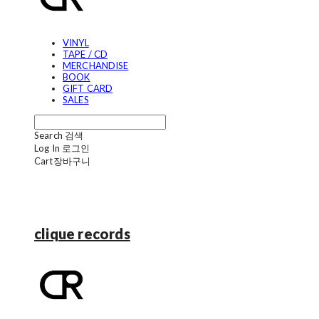
VINYL
TAPE / CD
MERCHANDISE
BOOK
GIFT CARD
SALES
Search
검색
Log In
로그인
Cart
장바구니
clique records