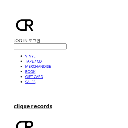
LOG IN
로그인
VINYL
TAPE / CD
MERCHANDISE
BOOK
GIFT CARD
SALES
clique records