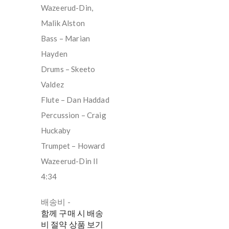
Wazeerud-Din,
Malik Alston
Bass – Marian
Hayden
Drums – Skeeto
Valdez
Flute – Dan Haddad
Percussion – Craig
Huckaby
Trumpet – Howard
Wazeerud-Din II
4:34
배송비
-
함께 구매 시 배송
비 절약 상품 보기