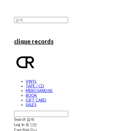
clique records
VINYL
TAPE / CD
MERCHANDISE
BOOK
GIFT CARD
SALES
Search
검색
Log In
로그인
Cart
장바구니