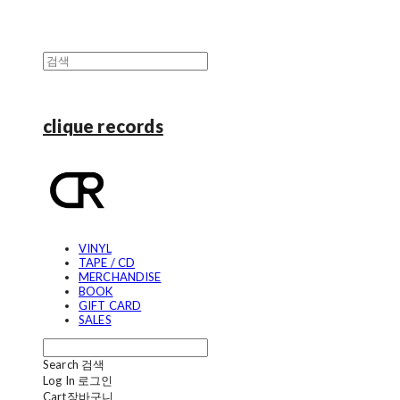
clique records
VINYL
TAPE / CD
MERCHANDISE
BOOK
GIFT CARD
SALES
Search
검색
Log In
로그인
Cart
장바구니