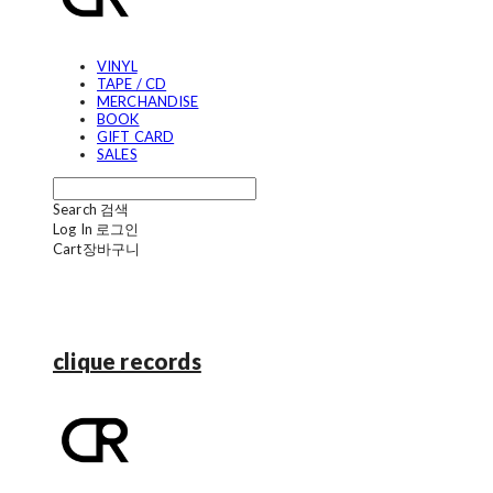
VINYL
TAPE / CD
MERCHANDISE
BOOK
GIFT CARD
SALES
Search
검색
Log In
로그인
Cart
장바구니
clique records