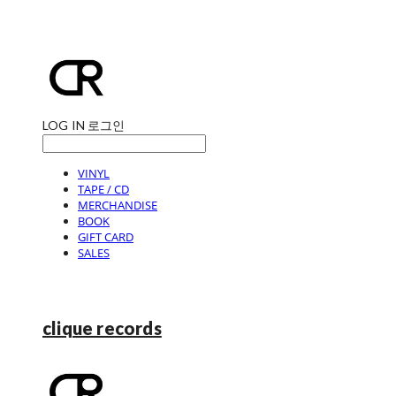
LOG IN
로그인
VINYL
TAPE / CD
MERCHANDISE
BOOK
GIFT CARD
SALES
clique records