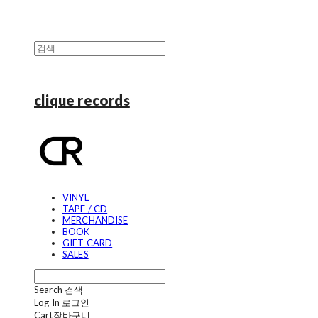
clique records
VINYL
TAPE / CD
MERCHANDISE
BOOK
GIFT CARD
SALES
Search
검색
Log In
로그인
Cart
장바구니