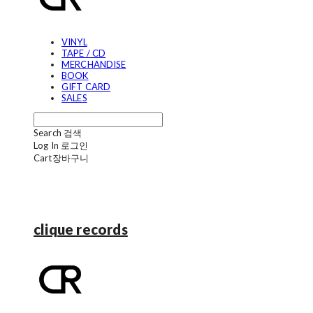
VINYL
TAPE / CD
MERCHANDISE
BOOK
GIFT CARD
SALES
Search
검색
Log In
로그인
Cart
장바구니
clique records