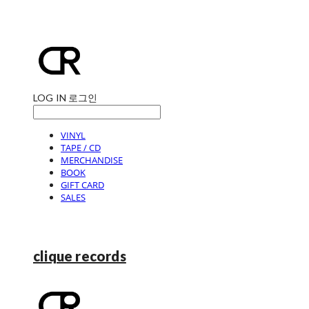
LOG IN
로그인
VINYL
TAPE / CD
MERCHANDISE
BOOK
GIFT CARD
SALES
clique records