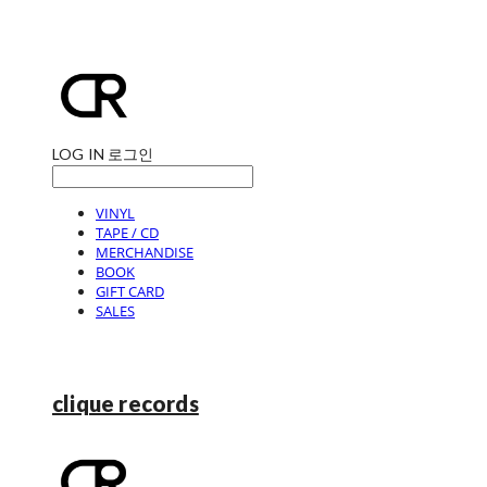
LOG IN
로그인
VINYL
TAPE / CD
MERCHANDISE
BOOK
GIFT CARD
SALES
clique records