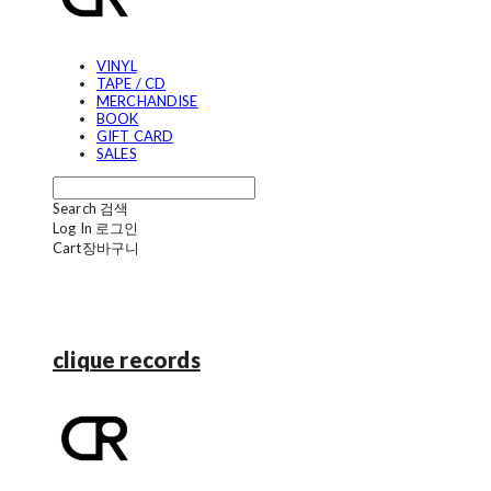
VINYL
TAPE / CD
MERCHANDISE
BOOK
GIFT CARD
SALES
Search
검색
Log In
로그인
Cart
장바구니
clique records