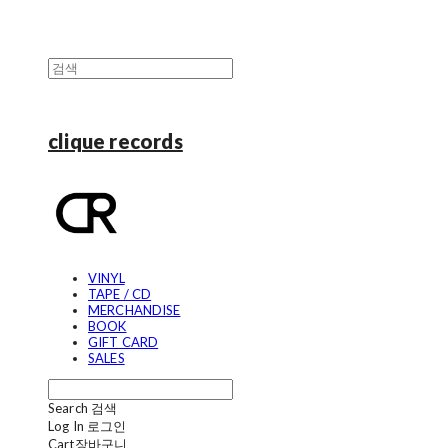
clique records
VINYL
TAPE / CD
MERCHANDISE
BOOK
GIFT CARD
SALES
Search
검색
Log In
로그인
Cart
장바구니