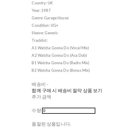
Country: UK
Year: 1987
Genre: Garage House
Condition: VG+
Sleeve: Generic
Tracklist:
A1 Watcha Gonna Do (Vocal Mix)
A2 Watcha Gonna Do (Aca Dub)
B1 Watcha Gonna Do (Radio Mix)
B2 Watcha Gonna Do (Bonus Mix)
배송비
-
함께 구매 시 배송비 절약 상품 보기
추가 금액
수량
품절된 상품입니다.