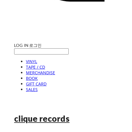
LOG IN
로그인
VINYL
TAPE / CD
MERCHANDISE
BOOK
GIFT CARD
SALES
clique records