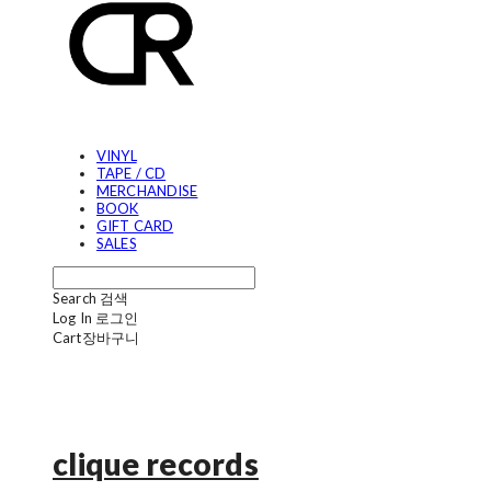
VINYL
TAPE / CD
MERCHANDISE
BOOK
GIFT CARD
SALES
Search
검색
Log In
로그인
Cart
장바구니
clique records