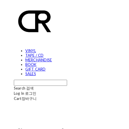
VINYL
TAPE / CD
MERCHANDISE
BOOK
GIFT CARD
SALES
Search
검색
Log In
로그인
Cart
장바구니