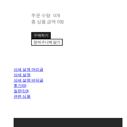
주문 수량
0개
총 상품 금액
0원
구매하기
장바구니에 담기
상세 설명 머리글
상세 설명
상세 설명 바닥글
후기(0)
질문(10)
관련 상품