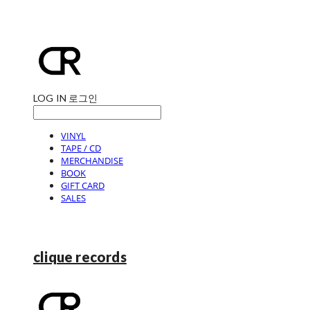
LOG IN
로그인
VINYL
TAPE / CD
MERCHANDISE
BOOK
GIFT CARD
SALES
clique records