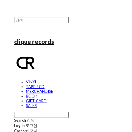
clique records
VINYL
TAPE / CD
MERCHANDISE
BOOK
GIFT CARD
SALES
Search
검색
Log In
로그인
Cart
장바구니