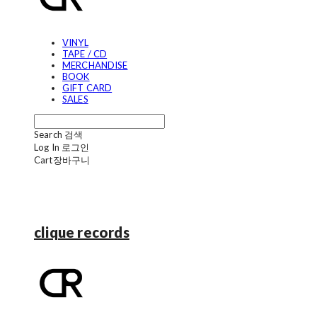
VINYL
TAPE / CD
MERCHANDISE
BOOK
GIFT CARD
SALES
Search
검색
Log In
로그인
Cart
장바구니
clique records