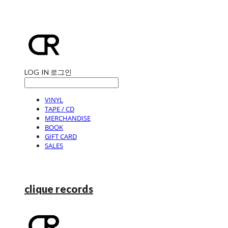
LOG IN
로그인
VINYL
TAPE / CD
MERCHANDISE
BOOK
GIFT CARD
SALES
clique records