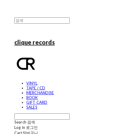
clique records
VINYL
TAPE / CD
MERCHANDISE
BOOK
GIFT CARD
SALES
Search
검색
Log In
로그인
Cart
장바구니