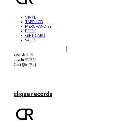
VINYL
TAPE / CD
MERCHANDISE
BOOK
GIFT CARD
SALES
Search
검색
Log In
로그인
Cart
장바구니
clique records