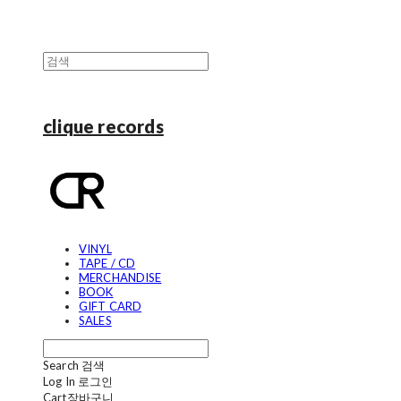
clique records
VINYL
TAPE / CD
MERCHANDISE
BOOK
GIFT CARD
SALES
Search
검색
Log In
로그인
Cart
장바구니