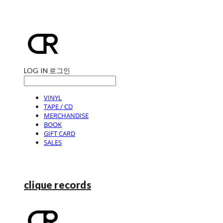
LOG IN
로그인
VINYL
TAPE / CD
MERCHANDISE
BOOK
GIFT CARD
SALES
clique records