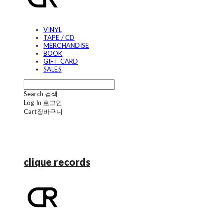
VINYL
TAPE / CD
MERCHANDISE
BOOK
GIFT CARD
SALES
Search
검색
Log In
로그인
Cart
장바구니
clique records