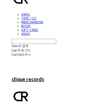
VINYL
TAPE / CD
MERCHANDISE
BOOK
GIFT CARD
SALES
Search
검색
Log In
로그인
Cart
장바구니
clique records