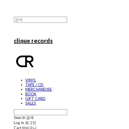
clique records
VINYL
TAPE / CD
MERCHANDISE
BOOK
GIFT CARD
SALES
Search
검색
Log In
로그인
Cart
장바구니