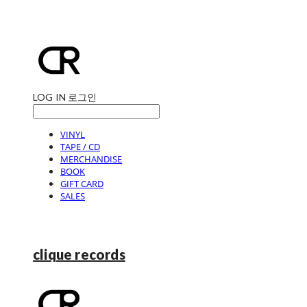
LOG IN
로그인
VINYL
TAPE / CD
MERCHANDISE
BOOK
GIFT CARD
SALES
clique records