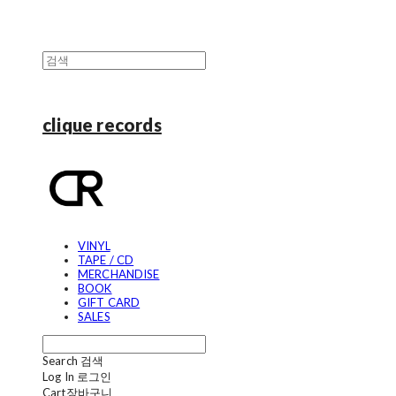
clique records
VINYL
TAPE / CD
MERCHANDISE
BOOK
GIFT CARD
SALES
Search
검색
Log In
로그인
Cart
장바구니