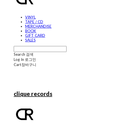
VINYL
TAPE / CD
MERCHANDISE
BOOK
GIFT CARD
SALES
Search
검색
Log In
로그인
Cart
장바구니
clique records