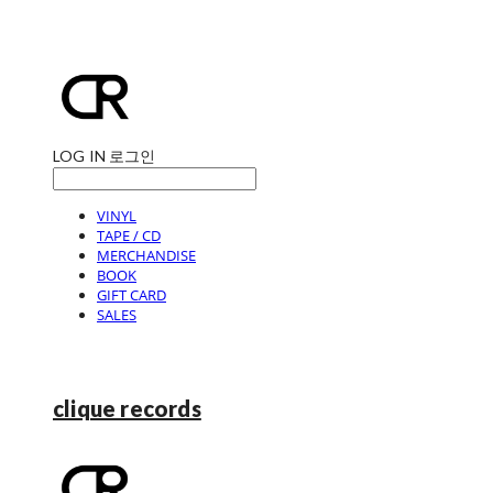
LOG IN
로그인
VINYL
TAPE / CD
MERCHANDISE
BOOK
GIFT CARD
SALES
clique records