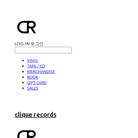
LOG IN
로그인
VINYL
TAPE / CD
MERCHANDISE
BOOK
GIFT CARD
SALES
clique records