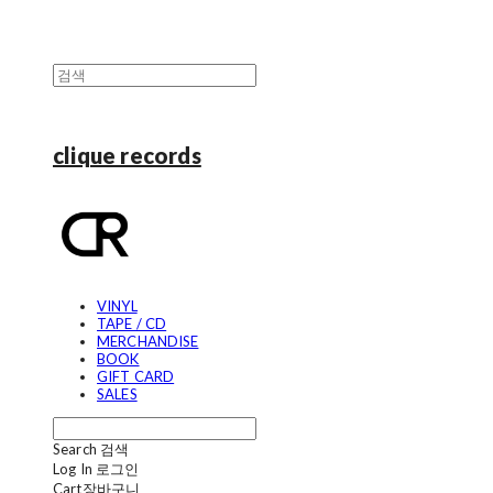
clique records
VINYL
TAPE / CD
MERCHANDISE
BOOK
GIFT CARD
SALES
Search
검색
Log In
로그인
Cart
장바구니