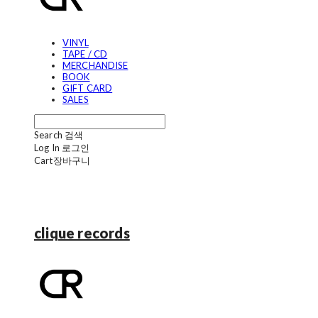
VINYL
TAPE / CD
MERCHANDISE
BOOK
GIFT CARD
SALES
Search
검색
Log In
로그인
Cart
장바구니
clique records