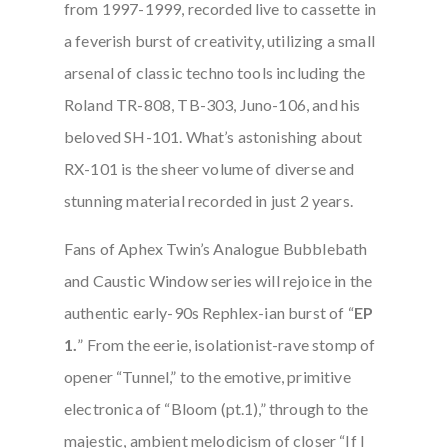
from 1997-1999, recorded live to cassette in
a feverish burst of creativity, utilizing a small
arsenal of classic techno tools including the
Roland TR-808, TB-303, Juno-106, and his
beloved SH-101. What’s astonishing about
RX-101 is the sheer volume of diverse and
stunning material recorded in just 2 years.
Fans of Aphex Twin’s Analogue Bubblebath
and Caustic Window series will rejoice in the
authentic early-90s Rephlex-ian burst of “
EP
1.
” From the eerie, isolationist-rave stomp of
opener “Tunnel,” to the emotive, primitive
electronica of “Bloom (pt.1),” through to the
majestic, ambient melodicism of closer “If I