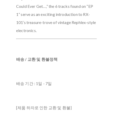
Could Ever Get…,” the 6 tracks found on “EP
1” serve as an exciting introduction to RX-
101’s treasure-trove of vintage Rephlex-style
electronics.
배송 / 교환 및 환불정책
배송 기간 : 1일 - 7일
[제품 하자로 인한 교환 및 환불]