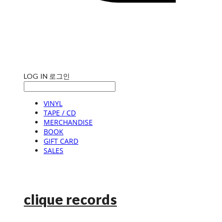
LOG IN
로그인
VINYL
TAPE / CD
MERCHANDISE
BOOK
GIFT CARD
SALES
clique records