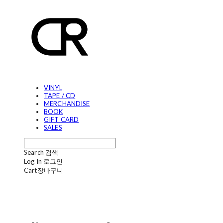
VINYL
TAPE / CD
MERCHANDISE
BOOK
GIFT CARD
SALES
Search
검색
Log In
로그인
Cart
장바구니