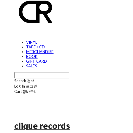
VINYL
TAPE / CD
MERCHANDISE
BOOK
GIFT CARD
SALES
Search
검색
Log In
로그인
Cart
장바구니
clique records