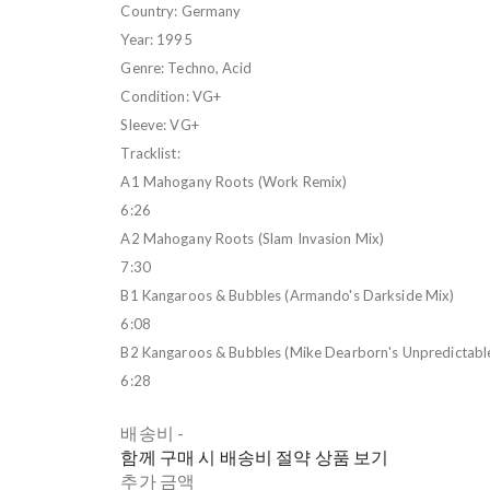
Country: Germany
Year: 1995
Genre: Techno, Acid
Condition: VG+
Sleeve: VG+
Tracklist:
A1 Mahogany Roots (Work Remix)
6:26
A2 Mahogany Roots (Slam Invasion Mix)
7:30
B1 Kangaroos & Bubbles (Armando's Darkside Mix)
6:08
B2 Kangaroos & Bubbles (Mike Dearborn's Unpredictabl
6:28
배송비
-
함께 구매 시 배송비 절약 상품 보기
추가 금액