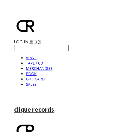
LOG IN
로그인
VINYL
TAPE / CD
MERCHANDISE
BOOK
GIFT CARD
SALES
clique records