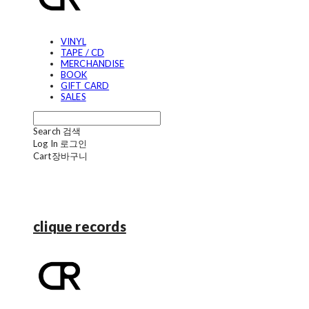
VINYL
TAPE / CD
MERCHANDISE
BOOK
GIFT CARD
SALES
Search
검색
Log In
로그인
Cart
장바구니
clique records