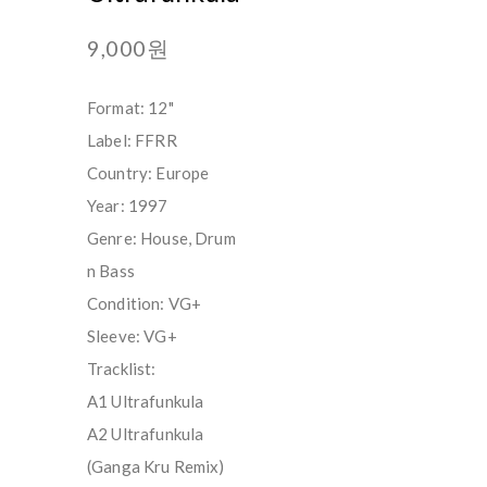
9,000원
Format: 12"
Label: FFRR
Country: Europe
Year: 1997
Genre: House, Drum
n Bass
Condition: VG+
Sleeve: VG+
Tracklist:
A1 Ultrafunkula
A2 Ultrafunkula
(Ganga Kru Remix)