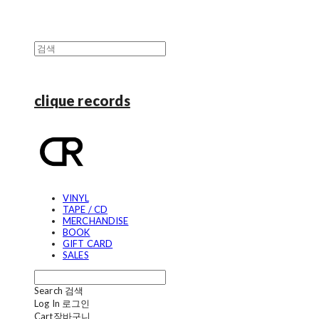
clique records
VINYL
TAPE / CD
MERCHANDISE
BOOK
GIFT CARD
SALES
Search
검색
Log In
로그인
Cart
장바구니